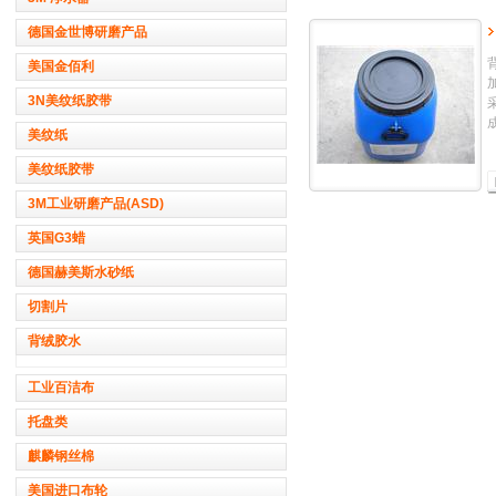
德国金世博研磨产品
美国金佰利
3N美纹纸胶带
美纹纸
美纹纸胶带
3M工业研磨产品(ASD)
英国G3蜡
德国赫美斯水砂纸
切割片
背绒胶水
工业百洁布
托盘类
麒麟钢丝棉
美国进口布轮