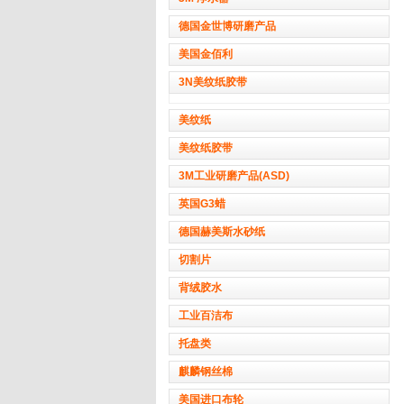
德国金世博研磨产品
美国金佰利
3N美纹纸胶带
美纹纸
美纹纸胶带
3M工业研磨产品(ASD)
英国G3蜡
德国赫美斯水砂纸
切割片
背绒胶水
工业百洁布
托盘类
麒麟钢丝棉
美国进口布轮