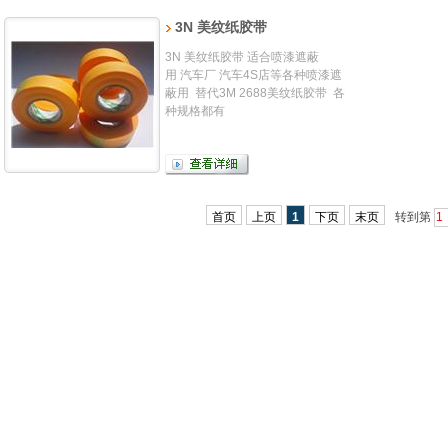
3N 美纹纸胶带
3N 美纹纸胶带 适合喷漆遮蔽
用 汽车厂 汽车4S店等各种喷漆遮
蔽用 替代3M 2688美纹纸胶带 各
种规格都有
首页
上页
1
下页
末页
转到第