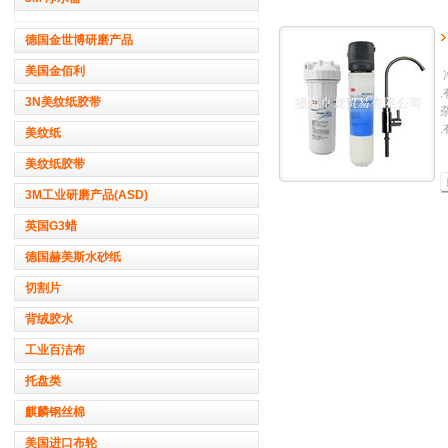
德国金世博研磨产品
美国金佰利
3N美纹纸胶带
美纹纸
美纹纸胶带
3M工业研磨产品(ASD)
英国G3蜡
德国赫美斯水砂纸
切割片
背绒胶水
工业百洁布
托盘类
麒麟钢丝棉
美国进口布轮